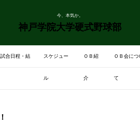
今、本気か。
神戸学院大学硬式野球部
戦試合日程・結
スケジュー
ＯＢ紹
ＯＢ会につ
ル
介
て
！