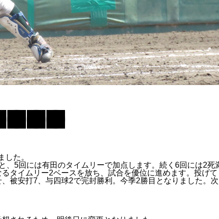
ました。
と、5回には有田のタイムリーで加点します。続く6回には2死
なるタイムリー2ベースを放ち、試合を優位に進めます。投げて
、被安打7、与四球2で完封勝利。今季2勝目となりました。次