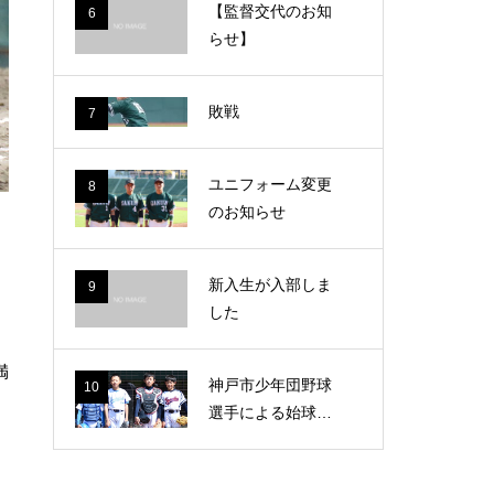
【監督交代のお知
6
らせ】
敗戦
7
ユニフォーム変更
8
のお知らせ
新入生が入部しま
9
した
満
神戸市少年団野球
10
選手による始球式
が行われました