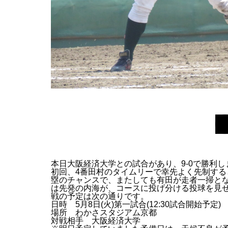
本日大阪経済大学との試合があり、9-0で勝利し
初回、4番田村のタイムリーで幸先よく先制する
塁のチャンスで、またしても有田が走者一掃と
は先発の内海が、コースに投げ分ける投球を見せ
戦の予定は次の通りです。
日時 5月8日(火)第一試合(12:30試合開始予定)
場所 わかさスタジアム京都
対戦相手 大阪経済大学