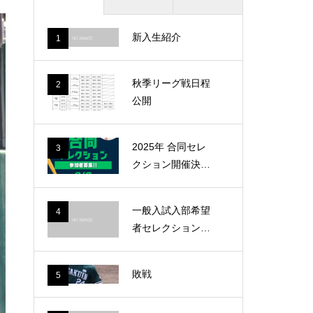
新入生紹介
1
秋季リーグ戦日程
2
公開
2025年 合同セレ
3
クション開催決
定！！
一般入試入部希望
4
者セレクションの
日程変更について
敗戦
5