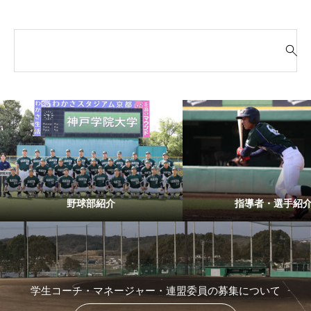
検
索
対
象
:
野球部紹介
指導者・選手紹
学生コーチ・マネージャー・連盟委員の募集について