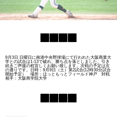
9月3日 日曜日に南港中央野球場にて行われた大阪商業大
学との試合は1-13で破れ、勝ち点を落としました。引き
続きご声援の程宜しくお願い致します。次戦の予定は次
の通りです。日時：9月9日（土）第2試合(12時30分試合
開始予定） 場所：ほっともっとフィールド神戸 対戦
相手：大阪商学院大学