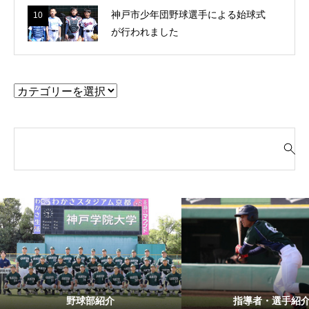
神戸市少年団野球選手による始球式
10
が行われました
検
索
対
象
:
野球部紹介
指導者・選手紹