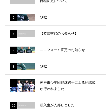
日程変更について
敗戦
5
【監督交代のお知らせ】
6
ユニフォーム変更のお知らせ
7
敗戦
8
神戸市少年団野球選手による始球式
9
が行われました
新入生が入部しました
10