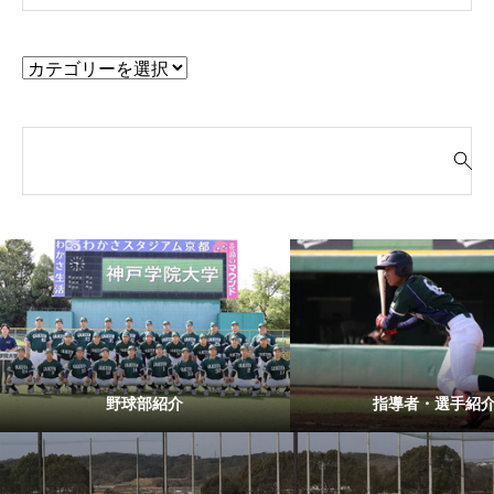
検
索
対
象
:
野球部紹介
指導者・選手紹