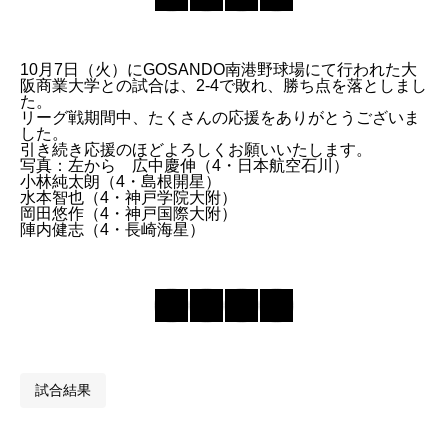
10月7日（火）にGOSANDO南港野球場にて行われた大
阪商業大学との試合は、2-4で敗れ、勝ち点を落としまし
た。
リーグ戦期間中、たくさんの応援をありがとうございま
した。
引き続き応援のほどよろしくお願いいたします。
写真：左から 広中慶伸（4・日本航空石川）
小林純太朗（4・島根開星）
水本智也（4・神戸学院大附）
岡田悠作（4・神戸国際大附）
陣内健志（4・長崎海星）
試合結果