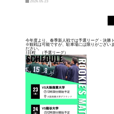
2026.05.23
今年度より、春季新人戦では予選リーグ・決勝
※観戦は可能ですが、駐車場には限りがござい
ださい。
⇩日程 （予選リーグ）