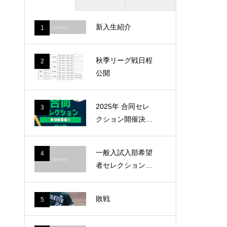
新入生紹介
1
秋季リーグ戦日程
2
公開
く
2025年 合同セレ
3
クション開催決
定！！
一般入試入部希望
4
者セレクションの
日程変更について
敗戦
5