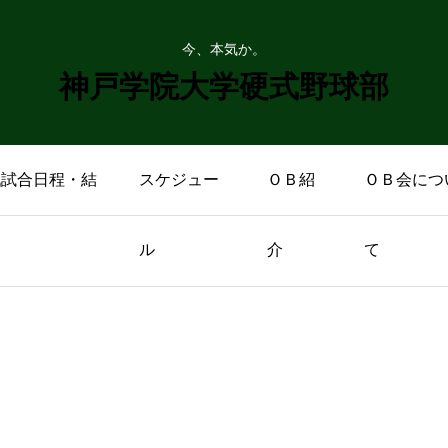
今、本気か。
神戸学院大学硬式野球部
戦試合日程・結
スケジュー
ＯＢ紹
ＯＢ会につ
ル
介
て