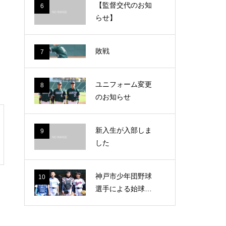
【監督交代のお知
6
らせ】
敗戦
7
ユニフォーム変更
8
のお知らせ
新入生が入部しま
9
した
神戸市少年団野球
10
選手による始球式
が行われました