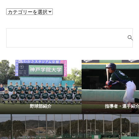
検
索
対
象
:
野球部紹介
指導者・選手紹