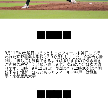
9月11日の土曜日にほっともっとフィールド神戸にて行
われた京都産業大学戦は2-0で勝利しました。次試合も勝
利し、勝ち点を獲得できるよう頑張りますので引き続き
ご声援の程宜しくお願い致します。次戦の予定は次の通
りです。日時：9月12日(日) 第2試合（12時30分試合開
始予定）場所：ほっともっとフィールド神戸 対戦相
手：京都産業大学