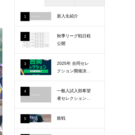
新入生紹介
1
秋季リーグ戦日程
2
公開
2025年 合同セレ
3
クション開催決
定！！
一般入試入部希望
4
者セレクションの
日程変更について
敗戦
5