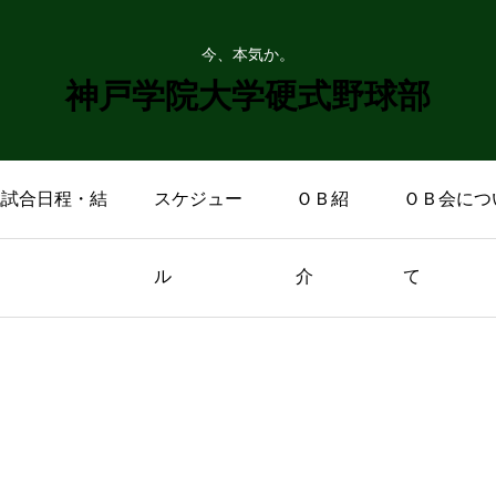
今、本気か。
神戸学院大学硬式野球部
戦試合日程・結
スケジュー
ＯＢ紹
ＯＢ会につ
ル
介
て