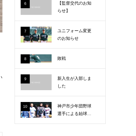
【監督交代のお知
6
らせ】
ユニフォーム変更
7
のお知らせ
敗戦
8
い
新入生が入部しま
9
した
神戸市少年団野球
10
選手による始球式
が行われました