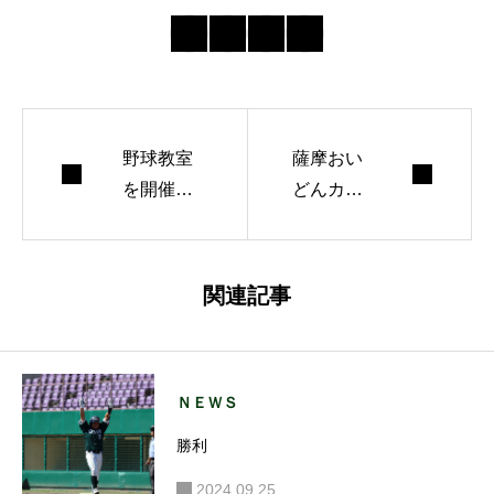
野球教室
薩摩おい
を開催し
どんカッ
まし
プ2024に
た！！！
参加しま
す！
関連記事
ＮＥＷＳ
勝利
2024.09.25