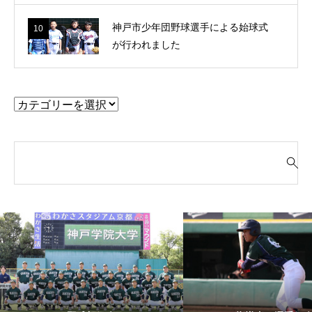
神戸市少年団野球選手による始球式
10
が行われました
検
索
対
象
: